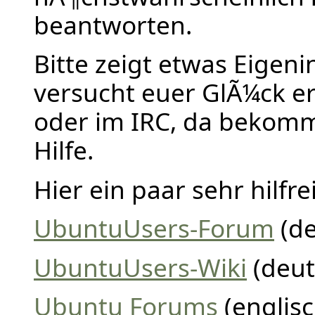
beantworten.
Bitte zeigt etwas Eigeni
versucht euer GlÃ¼ck er
oder im IRC, da bekomm
Hilfe.
Hier ein paar sehr hilfre
UbuntuUsers-Forum
(de
UbuntuUsers-Wiki
(deut
Ubuntu Forums
(englisc