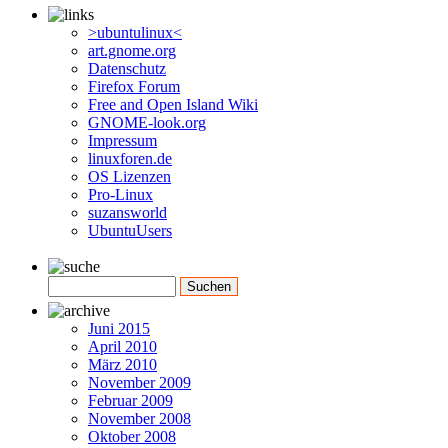
>ubuntulinux<
art.gnome.org
Datenschutz
Firefox Forum
Free and Open Island Wiki
GNOME-look.org
Impressum
linuxforen.de
OS Lizenzen
Pro-Linux
suzansworld
UbuntuUsers
Juni 2015
April 2010
März 2010
November 2009
Februar 2009
November 2008
Oktober 2008