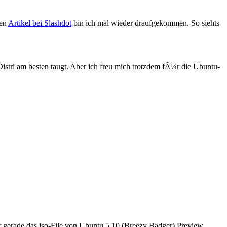
nen
Artikel bei Slashdot
bin ich mal wieder draufgekommen. So siehts
istri am besten taugt. Aber ich freu mich trotzdem fÃ¼r die Ubuntu-
ir gerade das iso-File von Ubuntu 5.10 (Breezy Badger) Preview