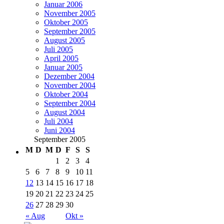
Januar 2006
November 2005
Oktober 2005
September 2005
August 2005
Juli 2005
April 2005
Januar 2005
Dezember 2004
November 2004
Oktober 2004
September 2004
August 2004
Juli 2004
Juni 2004
September 2005
M
D
M
D
F
S
S
1
2
3
4
5
6
7
8
9
10
11
12
13
14
15
16
17
18
19
20
21
22
23
24
25
26
27
28
29
30
« Aug
Okt »