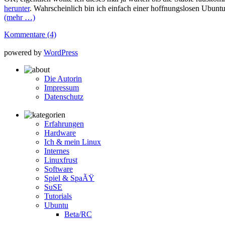
herunter
. Wahrscheinlich bin ich einfach einer hoffnungslosen Ubuntu
(mehr …)
Kommentare (4)
powered by
WordPress
Die Autorin
Impressum
Datenschutz
Erfahrungen
Hardware
Ich & mein Linux
Internes
Linuxfrust
Software
Spiel & SpaÃŸ
SuSE
Tutorials
Ubuntu
Beta/RC