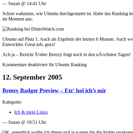
— Suzan @ 14:41 Uhr
Schon wahnsinn, wie Ubuntu durchgestartet ist. Habe das Ranking b
im Moment aus:
Ubuntu auf Platz 1. Auch als Ergebnis der letzten 6 Monate. Auch we
Entwickler. Great job, guys!
Ach ja – Bericht Ã¼ber Breezy folgt noch in den nÃ¤chsten Tagen!
Kommentare deaktiviert
für Ubuntu Ranking
12. September 2005
Breezy Badger Preview – Etz‘ hol ich’s mir
Kategorie:
Ich & mein Linux
— Suzan @ 19:51 Uhr
OK, eigentlich wollte ich dieses mal ja warten bis die Stable rausk