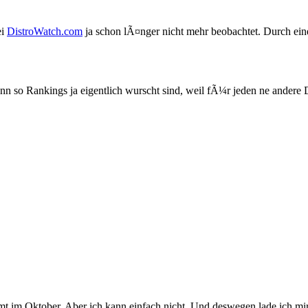
ei
DistroWatch.com
ja schon lÃ¤nger nicht mehr beobachtet. Durch ei
nn so Rankings ja eigentlich wurscht sind, weil fÃ¼r jeden ne andere D
ommt im Oktober. Aber ich kann einfach nicht. Und deswegen lade ich m