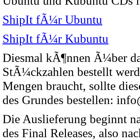
Ubuntu und Kubuntu CDs is
ShipIt fÃ¼r Ubuntu
ShipIt fÃ¼r Kubuntu
Diesmal kÃ¶nnen Ã¼ber das
StÃ¼ckzahlen bestellt wer
Mengen braucht, sollte die
des Grundes bestellen: inf
Die Auslieferung beginnt n
des Final Releases, also na