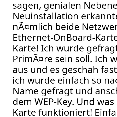
sagen, genialen Nebenen
Neuinstallation erkann
nÃ¤mlich beide Netzwer
Ethernet-OnBoard-Kart
Karte! Ich wurde gefrag
PrimÃ¤re sein soll. Ich
aus und es geschah fas
ich wurde einfach so n
Name gefragt und ansc
dem WEP-Key. Und was p
Karte funktioniert! Einf