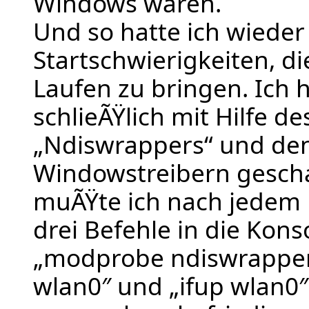
Windows waren.
Und so hatte ich wieder
Startschwierigkeiten, d
Laufen zu bringen. Ich h
schlieÃŸlich mit Hilfe de
„Ndiswrappers“ und de
Windowstreibern gescha
muÃŸte ich nach jedem 
drei Befehle in die Kons
„modprobe ndiswrapper
wlan0″ und „ifup wlan0″.