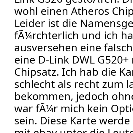
wohl einen Atheros Chi
Leider ist die Namensg
fÃ¼rchterlich und ich h
ausversehen eine falsch
eine D-Link DWL G520+ 
Chipsatz. Ich hab die K
schlecht als recht zum l
bekommen, jedoch ohne
war fÃ¼r mich kein Opt
sein. Diese Karte werde
mit ebay unter die Leut