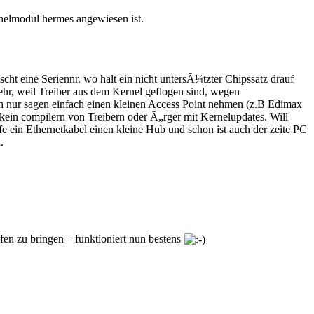
nelmodul hermes angewiesen ist.
t eine Seriennr. wo halt ein nicht untersÃ¼tzter Chipssatz drauf
ehr, weil Treiber aus dem Kernel geflogen sind, wegen
 nur sagen einfach einen kleinen Access Point nehmen (z.B Edimax
kein compilern von Treibern oder Ã„rger mit Kernelupdates. Will
e ein Ethernetkabel einen kleine Hub und schon ist auch der zeite PC
.
n zu bringen – funktioniert nun bestens