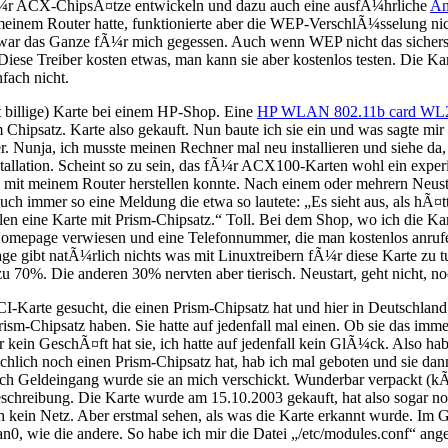
er fÃ¼r ACX-ChipsÃ¤tze entwickeln und dazu auch eine ausfÃ¼hrliche
An
inem Router hatte, funktionierte aber die WEP-VerschlÃ¼sselung nic
 war das Ganze fÃ¼r mich gegessen. Auch wenn WEP nicht das sicherst
Diese Treiber kosten etwas, man kann sie aber kostenlos testen. Die Kart
fach nicht.
t billige) Karte bei einem HP-Shop. Eine
HP WLAN 802.11b card WL
¼ztem Chipsatz. Karte also gekauft. Nun baute ich sie ein und was 
. Nunja, ich musste meinen Rechner mal neu installieren und siehe da
allation. Scheint so zu sein, das fÃ¼r ACX100-Karten wohl ein experim
g mit meinem Router herstellen konnte. Nach einem oder mehrern Neustar
ch immer so eine Meldung die etwa so lautete: „Es sieht aus, als hÃ¤
len eine Karte mit Prism-Chipsatz.“ Toll. Bei dem Shop, wo ich die Kart
HP-Homepage verwiesen und eine Telefonnummer, die man kostenlos anr
e gibt natÃ¼rlich nichts was mit Linuxtreibern fÃ¼r diese Karte zu t
zu 70%. Die anderen 30% nervten aber tierisch. Neustart, geht nicht, 
Karte gesucht, die einen Prism-Chipsatz hat und hier in Deutschland er
ism-Chipsatz haben. Sie hatte auf jedenfall mal einen. Ob sie das im
r kein GeschÃ¤ft hat sie, ich hatte auf jedenfall kein GlÃ¼ck. Also 
¤chlich noch einen Prism-Chipsatz hat, hab ich mal geboten und sie d
ch Geldeingang wurde sie an mich verschickt. Wunderbar verpackt (kÃ¶
eibung. Die Karte wurde am 15.10.2003 gekauft, hat also sogar noch e
h kein Netz. Aber erstmal sehen, als was die Karte erkannt wurde. Im
an0, wie die andere. So habe ich mir die Datei „/etc/modules.conf“ an