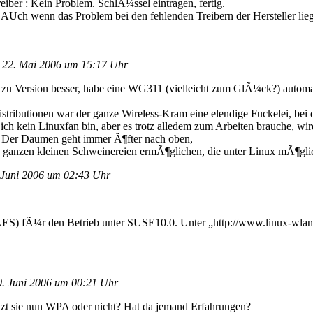
ber : Kein Problem. SchlÃ¼ssel eintragen, fertig.
 AUch wenn das Problem bei den fehlenden Treibern der Hersteller lie
22. Mai 2006 um 15:17 Uhr
n zu Version besser, habe eine WG311 (vielleicht zum GlÃ¼ck?) auto
ributionen war der ganze Wireless-Kram eine elendige Fuckelei, bei d
ch kein Linuxfan bin, aber es trotz alledem zum Arbeiten brauche, wir
t. Der Daumen geht immer Ã¶fter nach oben,
 die ganzen kleinen Schweinereien ermÃ¶glichen, die unter Linux mÃ¶
Juni 2006 um 02:43 Uhr
fÃ¼r den Betrieb unter SUSE10.0. Unter „http://www.linux-wlan.or
. Juni 2006 um 00:21 Uhr
tzt sie nun WPA oder nicht? Hat da jemand Erfahrungen?