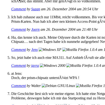
schÃ¶ner, das stimmt. Aber mir genÃ¼gt es so vollkommen.
Comment
by
Suzan
am 26. Dezember 2004 um 20:54 Uhr
Ich hab zuhause auch nur 11Mbit, reicht vollkommen. Bis vor 
Prism-Karten. Nun hab ich aber nen kleinen Access-Point gÃ¼
Comment
by
Joern
am 26. Dezember 2004 um 21:48 Uhr
Ha, das kenne ich auch. Meine Odyssee durch die Karten ist
Chipsatz… nach drei Tagen habe ich nunmehr aufgegeben! Neu
Comment
by
Jens
am 1
So, jetzt habe ich auch eine MA311. Auf Anhieb lÃ¤uft sie alle
Comment
by
javra
am
at Jens:
Doch, der prism-chipsatz unterstÃ¼tzt WPA !
Comment
by Walter
Die Geschichte liest sich wie meine eigene. Ich hatte eine N
Probleme, deswegen habe ich mir das Startposting mal zu He