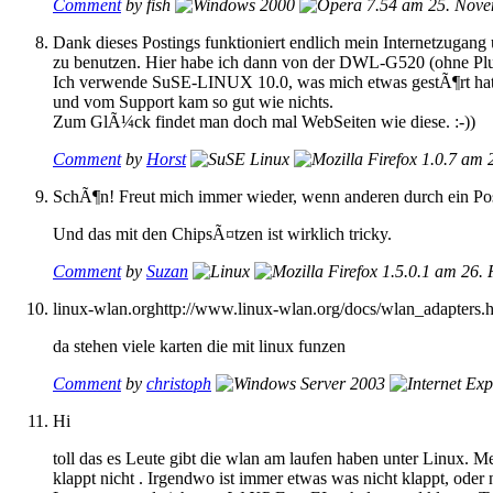
Comment
by fish
am 25. Nove
Dank dieses Postings funktioniert endlich mein Internetzug
zu benutzen. Hier habe ich dann von der DWL-G520 (ohne Plus) g
Ich verwende SuSE-LINUX 10.0, was mich etwas gestÃ¶rt hat i
und vom Support kam so gut wie nichts.
Zum GlÃ¼ck findet man doch mal WebSeiten wie diese. :-))
Comment
by
Horst
am 2
SchÃ¶n! Freut mich immer wieder, wenn anderen durch ein Post
Und das mit den ChipsÃ¤tzen ist wirklich tricky.
Comment
by
Suzan
am 26. 
linux-wlan.orghttp://www.linux-wlan.org/docs/wlan_adapters.h
da stehen viele karten die mit linux funzen
Comment
by
christoph
Hi
toll das es Leute gibt die wlan am laufen haben unter Linux.
klappt nicht . Irgendwo ist immer etwas was nicht klappt, oder 