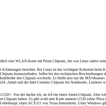
lich eine WLAN-Karte mit Prism Chipsatz, der von Linux native unt
Erfahrungen berichtet. Bei Linux ist das wichtigste Kriterium beim 
n Chipsatz herauszufinden. Selbst bei den technischen Beschreibungen d
 Modellreihe den Chipsatz wechseln. Es bleibt also nur die MÃ¼hsames 
54 ,Atmel und der Intel Centrino Chipsatz bei Notebooks. Letzterer w
520+. Von der dachte ich, sie hÃ¤tte einen Atmel-Chipsatz. Aber ich
e im Chipsatz haben. Es gibt wohl eine Karte namens G520 (ohne Plus
¼berhaupt, einen ACX111 von Texas Instruments. Unter Windows gibt es