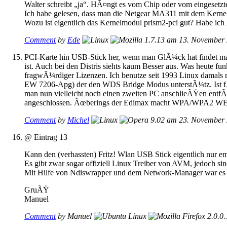
Walter schreibt „ja“. HÃ¤ngt es vom Chip oder vom eingesetzt
Ich habe gelesen, dass man die Netgear MA311 mit dem Kernel
Wozu ist eigentlich das Kernelmodul prism2-pci gut? Habe ich 
Comment
by
Ede
am 13. November 
PCI-Karte hin USB-Stick her, wenn man GlÃ¼ck hat findet man 
ist. Auch bei den Distris siehts kaum Besser aus. Was heute f
fragwÃ¼rdiger Lizenzen. Ich benutze seit 1993 Linux damals 
EW 7206-Apg) der den WDS Bridge Modus unterstÃ¼tz. Ist fÃ¼r 
man nun vielleicht noch einen zweiten PC anschlieÃŸen entfÃ¤l
angeschlossen. Ãœberings der Edimax macht WPA/WPA2 WEP 64
Comment
by
Michel
am 23. November 
@ Eintrag 13
Kann den (verhassten) Fritz! Wlan USB Stick eigentlich nur e
Es gibt zwar sogar offiziell Linux Treiber von AVM, jedoch s
Mit Hilfe von Ndiswrapper und dem Network-Manager war es je
GruÃŸ
Manuel
Comment
by Manuel