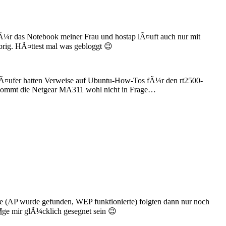
fÃ¼r das Notebook meiner Frau und hostap lÃ¤uft auch nur mit
brig. HÃ¤ttest mal was gebloggt 😉
rkÃ¤ufer hatten Verweise auf Ubuntu-How-Tos fÃ¼r den rt2500-
 kommt die Netgear MA311 wohl nicht in Frage…
lge (AP wurde gefunden, WEP funktionierte) folgten dann nur noch
¶ge mir glÃ¼cklich gesegnet sein 😉