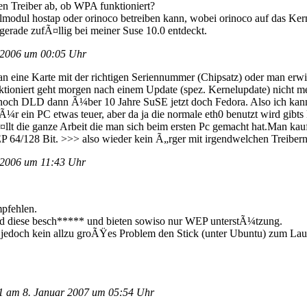
en Treiber ab, ob WPA funktioniert?
modul hostap oder orinoco betreiben kann, wobei orinoco auf das Ker
gerade zufÃ¤llig bei meiner Suse 10.0 entdeckt.
2006 um 00:05 Uhr
eine Karte mit der richtigen Seriennummer (Chipsatz) oder man erwisch
unktioniert geht morgen nach einem Update (spez. Kernelupdate) nicht m
noch DLD dann Ã¼ber 10 Jahre SuSE jetzt doch Fedora. Also ich kann
ein PC etwas teuer, aber da ja die normale eth0 benutzt wird gibts 
lt die ganze Arbeit die man sich beim ersten Pc gemacht hat.Man kauf
/128 Bit. >>> also wieder kein Ã„rger mit irgendwelchen Treibern
2006 um 11:43 Uhr
mpfehlen.
ind diese besch***** und bieten sowiso nur WEP unterstÃ¼tzung.
doch kein allzu groÃŸes Problem den Stick (unter Ubuntu) zum Laufe
am 8. Januar 2007 um 05:54 Uhr