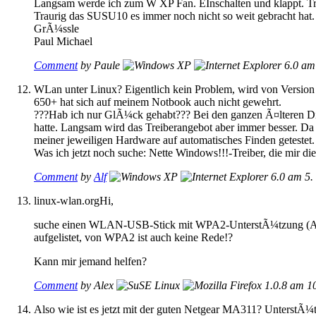
Langsam werde ich zum W XP Fan. EInschalten und klappt. Trei
Traurig das SUSU10 es immer noch nicht so weit gebracht hat.
GrÃ¼ssle
Paul Michael
Comment
by Paule
am 
WLan unter Linux? Eigentlich kein Problem, wird von Versio
650+ hat sich auf meinem Notbook auch nicht gewehrt.
???Hab ich nur GlÃ¼ck gehabt??? Bei den ganzen Ã¤lteren Dist
hatte. Langsam wird das Treiberangebot aber immer besser. Da i
meiner jeweiligen Hardware auf automatisches Finden geteste
Was ich jetzt noch suche: Nette Windows!!!-Treiber, die mir
Comment
by
Alf
am 5. 
linux-wlan.orgHi,
suche einen WLAN-USB-Stick mit WPA2-UnterstÃ¼tzung (AES) 
aufgelistet, von WPA2 ist auch keine Rede!?
Kann mir jemand helfen?
Comment
by Alex
am 10
Also wie ist es jetzt mit der guten Netgear MA311? UnterstÃ¼