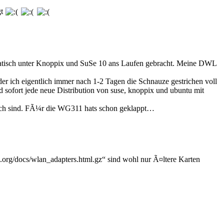
gt
matisch unter Knoppix und SuSe 10 ans Laufen gebracht. Meine DWL
er ich eigentlich immer nach 1-2 Tagen die Schnauze gestrichen voll
d sofort jede neue Distribution von suse, knoppix und ubuntu mit
glich sind. FÃ¼r die WG311 hats schon geklappt…
g/docs/wlan_adapters.html.gz“ sind wohl nur Ã¤ltere Karten