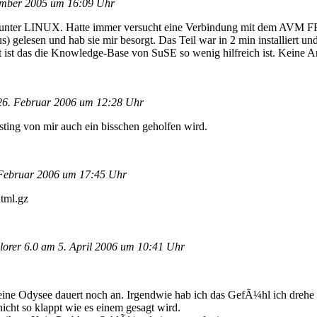
mber 2005 um 16:09 Uhr
ang unter LINUX. Hatte immer versucht eine Verbindung mit dem AVM
elesen und hab sie mir besorgt. Das Teil war in 2 min installiert und 
st das die Knowledge-Base von SuSE so wenig hilfreich ist. Keine An
6. Februar 2006 um 12:28 Uhr
ing von mir auch ein bisschen geholfen wird.
Februar 2006 um 17:45 Uhr
tml.gz
am 5. April 2006 um 10:41 Uhr
 Meine Odysee dauert noch an. Irgendwie hab ich das GefÃ¼hl ich dreh
nicht so klappt wie es einem gesagt wird.