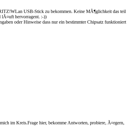
 FRITZ!WLan USB-Stick zu bekommen. Keine MÃ¶glichkeit das teil
lÃ¤uft hervorragent. :-))
gaben oder Hinweise dass nur ein bestimmter Chipsatz funktioniert
e mich im Kreis.Frage hier, bekomme Antworten, probiere, Ã¤rgern,