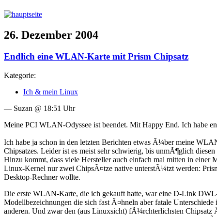
26. Dezember 2004
Endlich eine WLAN-Karte mit Prism Chipsatz
Kategorie:
Ich & mein Linux
— Suzan @ 18:51 Uhr
Meine PCI WLAN-Odyssee ist beendet. Mit Happy End. Ich habe end
Ich habe ja schon in den letzten Berichten etwas Ã¼ber meine WLAN-
Chipsatzes. Leider ist es meist sehr schwierig, bis unmÃ¶glich diese
Hinzu kommt, dass viele Hersteller auch einfach mal mitten in einer
Linux-Kernel nur zwei ChipsÃ¤tze native unterstÃ¼tzt werden: Prism
Desktop-Rechner wollte.
Die erste WLAN-Karte, die ich gekauft hatte, war eine D-Link DWL-G
Modellbezeichnungen die sich fast Ã¤hneln aber fatale Unterschied
anderen. Und zwar den (aus Linuxsicht) fÃ¼rchterlichsten Chipsatz Ã