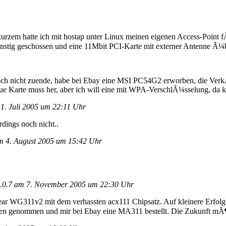
kurzem hatte ich mit hostap unter Linux meinen eigenen Access-Point 
nstig geschossen und eine 11Mbit PCI-Karte mit externer Antenne Ã¼
 noch nicht zuende, habe bei Ebay eine MSI PC54G2 erworben, die Ve
e Karte muss her, aber ich will eine mit WPA-VerschlÃ¼sselung, da
1. Juli 2005 um 22:11 Uhr
rdings noch nicht..
 4. August 2005 um 15:42 Uhr
am 7. November 2005 um 22:30 Uhr
etgear WG311v2 mit dem verhassten acx111 Chipsatz. Auf kleinere Erfo
rzen genommen und mir bei Ebay eine MA311 bestellt. Die Zukunft mÃ