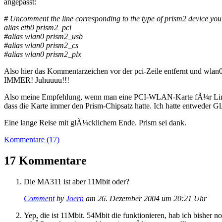
angepasst:
# Uncomment the line corresponding to the type of prism2 device you
alias eth0 prism2_pci
#alias wlan0 prism2_usb
#alias wlan0 prism2_cs
#alias wlan0 prism2_plx
Also hier das Kommentarzeichen vor der pci-Zeile entfernt und wlan0 d
IMMER! Juhuuuu!!!
Also meine Empfehlung, wenn man eine PCI-WLAN-Karte fÃ¼r Lin
dass die Karte immer den Prism-Chipsatz hatte. Ich hatte entweder G
Eine lange Reise mit glÃ¼cklichem Ende. Prism sei dank.
Kommentare (17)
17 Kommentare
Die MA311 ist aber 11Mbit oder?
Comment
by
Joern
am 26. Dezember 2004 um 20:21 Uhr
Yep, die ist 11Mbit. 54Mbit die funktionieren, hab ich bisher 