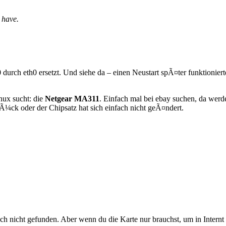
 have.
urch eth0 ersetzt. Und siehe da – einen Neustart spÃ¤ter funktionierte 
ux sucht: die
Netgear MA311
. Einfach mal bei ebay suchen, da werd
lÃ¼ck oder der Chipsatz hat sich einfach nicht geÃ¤ndert.
noch nicht gefunden. Aber wenn du die Karte nur brauchst, um in Inter