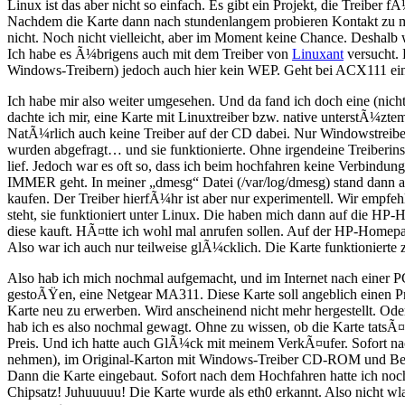
Linux ist das aber nicht so einfach. Es gibt ein Projekt, die Treib
Nachdem die Karte dann nach stundenlangem probieren Kontakt zu me
nicht. Noch nicht vielleicht, aber im Moment keine Chance. Deshalb
Ich habe es Ã¼brigens auch mit dem Treiber von
Linuxant
versucht. 
Windows-Treibern) jedoch auch hier kein WEP. Geht bei ACX111 ein
Ich habe mir also weiter umgesehen. Und da fand ich doch eine (nich
dachte ich mir, eine Karte mit Linuxtreiber bzw. native unterstÃ
NatÃ¼rlich auch keine Treiber auf der CD dabei. Nur Windowstreiber
wurden abgefragt… und sie funktionierte. Ohne irgendeine Treiberinst
lief. Jedoch war es oft so, dass ich beim hochfahren keine Verbindun
IMMER geht. In meiner „dmesg“ Datei (/var/log/dmesg) stand dann au
kaufen. Der Treiber hierfÃ¼hr ist aber nur experimentell. Wir empfeh
steht, sie funktioniert unter Linux. Die haben mich dann auf die 
diese kauft. HÃ¤tte ich wohl mal anrufen sollen. Auf der HP-Homepag
Also war ich auch nur teilweise glÃ¼cklich. Die Karte funktionierte 
Also hab ich mich nochmal aufgemacht, und im Internet nach einer PCI-
gestoÃŸen, eine Netgear MA311. Diese Karte soll angeblich einen Pr
Karte neu zu erwerben. Wird anscheinend nicht mehr hergestellt. Ode
hab ich es also nochmal gewagt. Ohne zu wissen, ob die Karte tatsÃ
Preis. Und ich hatte auch GlÃ¼ck mit meinem VerkÃ¤ufer. Sofort na
nehmen), im Original-Karton mit Windows-Treiber CD-ROM und Beschr
Dann die Karte eingebaut. Sofort nach dem Hochfahren hatte ich noc
Chipsatz! Juhuuuuu! Die Karte wurde als eth0 erkannt. Also nicht wl