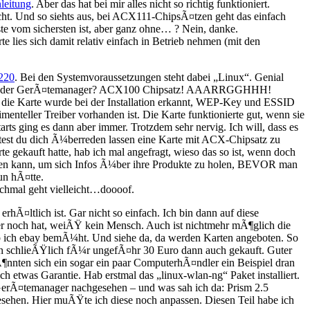
leitung
. Aber das hat bei mir alles nicht so richtig funktioniert.
ht. Und so siehts aus, bei ACX111-ChipsÃ¤tzen geht das einfach
e vom sichersten ist, aber ganz ohne… ? Nein, danke.
e lies sich damit relativ einfach in Betrieb nehmen (mit den
220
. Bei den Systemvoraussetzungen steht dabei „Linux“. Genial
sagte mir der GerÃ¤temanager? ACX100 Chipsatz! AAARRGGHHH!
, die Karte wurde bei der Installation erkannt, WEP-Key und ESSID
enteller Treiber vorhanden ist. Die Karte funktionierte gut, wenn sie
ts ging es dann aber immer. Trotzdem sehr nervig. Ich will, dass es
ttest du dich Ã¼berreden lassen eine Karte mit ACX-Chipsatz zu
e gekauft hatte, hab ich mal angefragt, wieso das so ist, wenn doch
ufen kann, um sich Infos Ã¼ber ihre Produkte zu holen, BEVOR man
un hÃ¤tte.
nochmal geht vielleicht…doooof.
hÃ¤ltlich ist. Gar nicht so einfach. Ich bin dann auf diese
mer noch hat, weiÃŸ kein Mensch. Auch ist nichtmehr mÃ¶glich die
hab ich ebay bemÃ¼ht. Und siehe da, da werden Karten angeboten. So
ann schlieÃŸlich fÃ¼r ungefÃ¤hr 30 Euro dann auch gekauft. Guter
nnten sich ein sogar ein paar ComputerhÃ¤ndler ein Beispiel dran
twas Garantie. Hab erstmal das „linux-wlan-ng“ Paket installiert.
 GerÃ¤temanager nachgesehen – und was sah ich da: Prism 2.5
gesehen. Hier muÃŸte ich diese noch anpassen. Diesen Teil habe ich