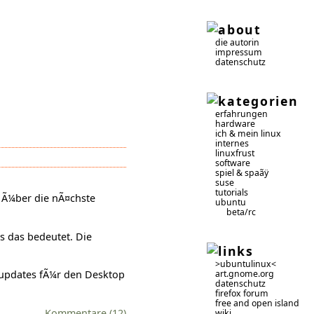
die autorin
impressum
datenschutz
erfahrungen
hardware
ich & mein linux
internes
linuxfrust
software
spiel & spaãÿ
suse
tutorials
s Ã¼ber die nÃ¤chste
ubuntu
beta/rc
s das bedeutet. Die
>ubuntulinux<
art.gnome.org
tsupdates fÃ¼r den Desktop
datenschutz
firefox forum
free and open island
Kommentare (12)
wiki