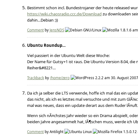
Bestimmt schon incl. Bundestrojaner der heute released wurd
https://wiki.chaosradio.ccc.de/Download
zu downloaden sein 
dahin…Debian :))
Comment
by
JensNDS
am 
Ubuntu Roundup…
Viel passiert in der Ubuntu Welt diese Woche:
Der Name für Gutsy+1 ist raus. Die Ubuntu Version 8.04, die
Reiher&#8221…
Trackback
by
/home/zero
am 30. August 2007
Da ich ja selber die LTS verwende, hoffe ich mal das ein upd
das nicht, als ich es letztes mal versuchte und mit zum GlÃ
mal was neues, dass ein update derart aus dem Ruder lÃ¤uft
Wenn sich nÃ¤chstes Jahr wieder so ein Drama abspielt, ode
beiden Jahre angesammelt hat, lÃ¶schen muss, werde ich U
Comment
by Antilight