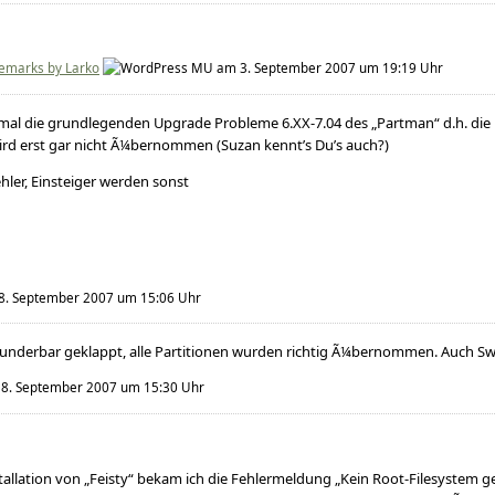
emarks by Larko
am 3. September 2007 um 19:19 Uhr
 mal die grundlegenden Upgrade Probleme 6.XX-7.04 des „Partman“ d.h. die
ird erst gar nicht Ã¼bernommen (Suzan kennt’s Du’s auch?)
ler, Einsteiger werden sonst
. September 2007 um 15:06 Uhr
 wunderbar geklappt, alle Partitionen wurden richtig Ã¼bernommen. Auch S
8. September 2007 um 15:30 Uhr
tallation von „Feisty“ bekam ich die Fehlermeldung „Kein Root-Filesystem 