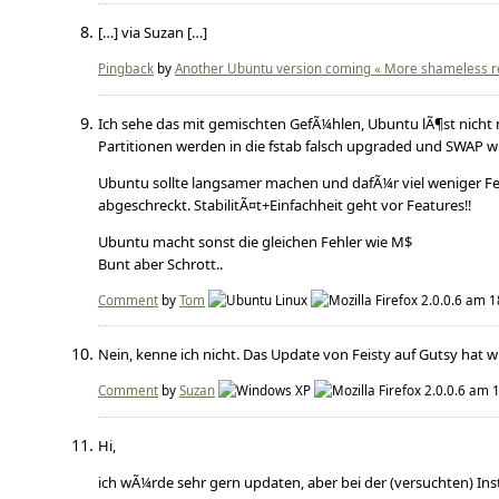
[…] via Suzan […]
Pingback
by
Another Ubuntu version coming « More shameless r
Ich sehe das mit gemischten GefÃ¼hlen, Ubuntu lÃ¶st nicht
Partitionen werden in die fstab falsch upgraded und SWAP w
Ubuntu sollte langsamer machen und dafÃ¼r viel weniger Feh
abgeschreckt. StabilitÃ¤t+Einfachheit geht vor Features!!
Ubuntu macht sonst die gleichen Fehler wie M$
Bunt aber Schrott..
Comment
by
Tom
am 18
Nein, kenne ich nicht. Das Update von Feisty auf Gutsy hat
Comment
by
Suzan
am 1
Hi,
ich wÃ¼rde sehr gern updaten, aber bei der (versuchten) Ins