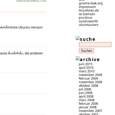
gnome-look.org
impressum
linuxforen.de
os lizenzen
pro-linux
suzansworld
ubuntuusers
bernÃ¤chste Ubuntu-Version
deute Â»zÃ¤hÂ«, die anderen
juni 2015
april 2010
märz 2010
november 2009
februar 2009
november 2008
oktober 2008
juli 2008
juni 2008
april 2008
märz 2008
februar 2008
januar 2008
november 2007
oktober 2007