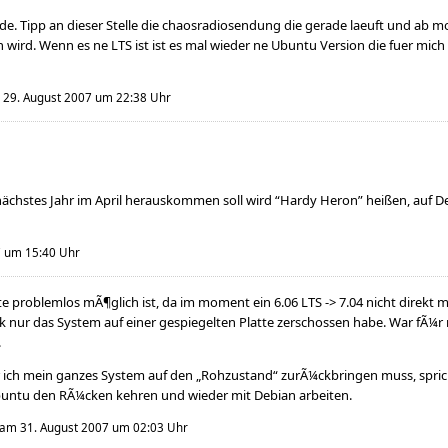
e. Tipp an dieser Stelle die chaosradiosendung die gerade laeuft und ab m
wird. Wenn es ne LTS ist ist es mal wieder ne Ubuntu Version die fuer mich 
29. August 2007 um 22:38 Uhr
 nächstes Jahr im April herauskommen soll wird “Hardy Heron” heißen, auf D
 um 15:40 Uhr
ate problemlos mÃ¶glich ist, da im moment ein 6.06 LTS -> 7.04 nicht direkt 
¼ck nur das System auf einer gespiegelten Platte zerschossen habe. War fÃ¼
.
r ich mein ganzes System auf den „Rohzustand“ zurÃ¼ckbringen muss, sprich 
buntu den RÃ¼cken kehren und wieder mit Debian arbeiten.
am 31. August 2007 um 02:03 Uhr