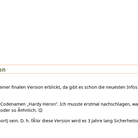
on
einer finalen Version erblickt, da gibt es schon die neuesten Info
n Codenamen „Hardy Heron“. Ich musste erstmal nachschlagen, wa
oder so Ã¤hnlich. 😉
t) sein. D. h. fÃ¼r diese Version wird es 3 Jahre lang Sicherhei