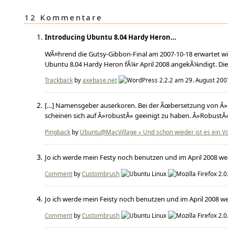
12 Kommentare
Introducing Ubuntu 8.04 Hardy Heron…
WÃ¤hrend die Gutsy-Gibbon-Final am 2007-10-18 erwartet w
Ubuntu 8.04 Hardy Heron fÃ¼r April 2008 angekÃ¼ndigt. Die
Trackback
by
axebase.net
am 29. August 200
[…] Namensgeber auserkoren. Bei der Ãœbersetzung von Â»H
scheinen sich auf Â»robustÂ« geeinigt zu haben. Â»RobustÂ«
Pingback
by
Ubuntu@MacVillage » Und schon wieder ist es ein V
Jo ich werde mein Festy noch benutzen und im April 2008 we
Comment
by
Custombrush
Jo ich werde mein Feisty noch benutzen und im April 2008 we
Comment
by
Custombrush