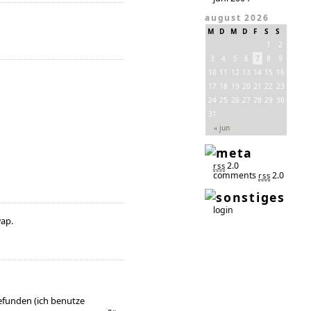
august 2026
M
D
M
D
F
S
S
1
2
3
4
5
6
7
8
9
10
11
12
13
14
15
16
17
18
19
20
21
22
23
24
25
26
27
28
29
30
31
« jun
2.0
rss
comments
2.0
rss
login
wap.
gefunden (ich benutze