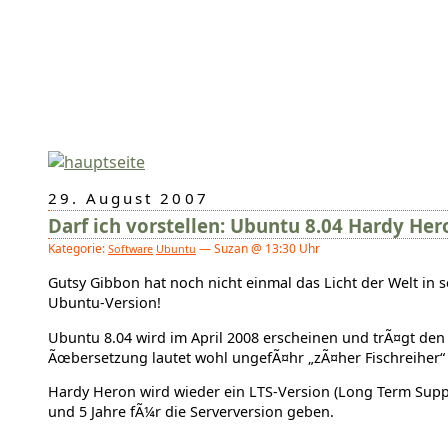
29. August 2007
Darf ich vorstellen: Ubuntu 8.04 Hardy Her
Kategorie:
— Suzan @ 13:30 Uhr
Software
Ubuntu
Gutsy Gibbon hat noch nicht einmal das Licht der Welt in s
Ubuntu-Version!
Ubuntu 8.04 wird im April 2008 erscheinen und trÃ¤gt de
Ãœbersetzung lautet wohl ungefÃ¤hr „zÃ¤her Fischreiher“ 
Hardy Heron wird wieder ein LTS-Version (Long Term Suppor
und 5 Jahre fÃ¼r die Serverversion geben.