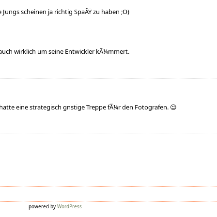
 Jungs scheinen ja richtig SpaÃŸ zu haben ;O)
 auch wirklich um seine Entwickler kÃ¼mmert.
atte eine strategisch gnstige Treppe fÃ¼r den Fotografen. 😉
powered by
WordPress