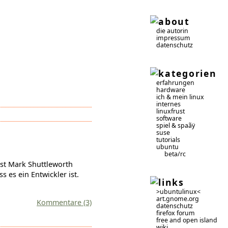
die autorin
impressum
datenschutz
erfahrungen
hardware
ich & mein linux
internes
linuxfrust
software
spiel & spaãÿ
suse
tutorials
ubuntu
beta/rc
 ist Mark Shuttleworth
 es ein Entwickler ist.
>ubuntulinux<
art.gnome.org
Kommentare (3)
datenschutz
firefox forum
free and open island
wiki