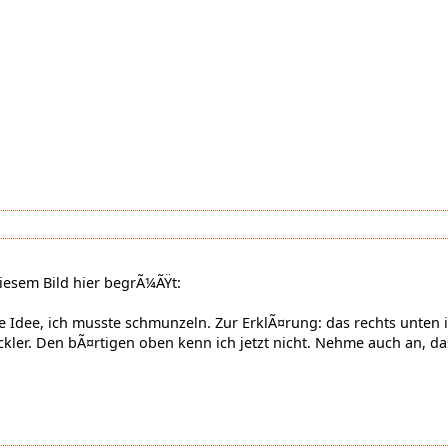
iesem Bild hier begrÃ¼ÃŸt:
ette Idee, ich musste schmunzeln. Zur ErklÃ¤rung: das rechts unten
ler. Den bÃ¤rtigen oben kenn ich jetzt nicht. Nehme auch an, dass