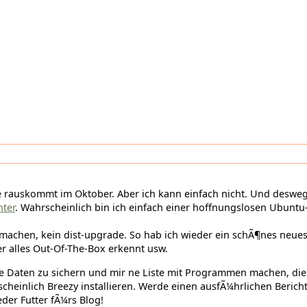
able rauskommt im Oktober. Aber ich kann einfach nicht. Und deswe
nter
. Wahrscheinlich bin ich einfach einer hoffnungslosen Ubuntu-
n machen, kein dist-upgrade. So hab ich wieder ein schÃ¶nes neue
 er alles Out-Of-The-Box erkennt usw.
e Daten zu sichern und mir ne Liste mit Programmen machen, die
heinlich Breezy installieren. Werde einen ausfÃ¼hrlichen Berich
eder Futter fÃ¼rs Blog!