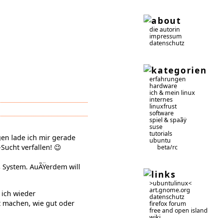
die autorin
impressum
datenschutz
erfahrungen
hardware
ich & mein linux
internes
linuxfrust
software
spiel & spaãÿ
suse
tutorials
gen lade ich mir gerade
ubuntu
Sucht verfallen! 😉
beta/rc
s System. AuÃŸerdem will
>ubuntulinux<
art.gnome.org
 ich wieder
datenschutz
t machen, wie gut oder
firefox forum
free and open island
wiki