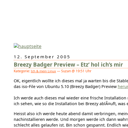
12. September 2005
Breezy Badger Preview – Etz‘ hol ich’s mir
Kategorie:
— Suzan @ 19:51 Uhr
Ich & mein Linux
OK, eigentlich wollte ich dieses mal ja warten bis die St
das iso-File von Ubuntu 5.10 (Breezy Badger) Preview
heru
Ich werde auch dieses mal wieder eine frische Installatio
ich sehen, wie so die Installation bei Breezy ablÃ¤uft, was
Heisst also ich werde heute abend damit verbringen, mein
nachinstallieren werde. Und morgen werde ich dann wahrsc
schlecht alles gelaufen ist. Bin schon gespannt. Endlich wi