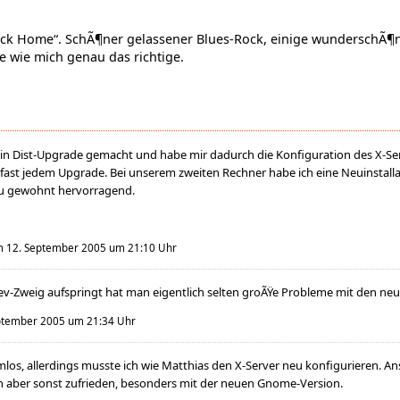
ack Home“. SchÃ¶ner gelassener Blues-Rock, einige wunderschÃ¶n
e wie mich genau das richtige.
be ein Dist-Upgrade gemacht und habe mir dadurch die Konfiguration des X-S
ei fast jedem Upgrade. Bei unserem zweiten Rechner habe ich eine Neuinstal
ntu gewohnt hervorragend.
 12. September 2005 um 21:10 Uhr
ev-Zweig aufspringt hat man eigentlich selten groÃŸe Probleme mit den ne
ptember 2005 um 21:34 Uhr
emlos, allerdings musste ich wie Matthias den X-Server neu konfigurieren. A
n aber sonst zufrieden, besonders mit der neuen Gnome-Version.