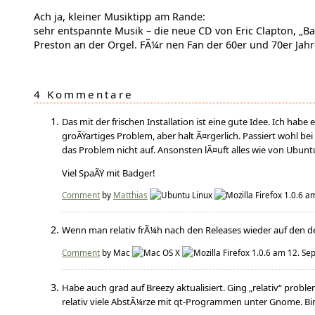
Ach ja, kleiner Musiktipp am Rande:
sehr entspannte Musik – die neue CD von Eric Clapton, „B
Preston an der Orgel. FÃ¼r nen Fan der 60er und 70er Jahr
4 Kommentare
Das mit der frischen Installation ist eine gute Idee. Ich ha
groÃŸartiges Problem, aber halt Ã¤rgerlich. Passiert wohl b
das Problem nicht auf. Ansonsten lÃ¤uft alles wie von Ubu
Viel SpaÃŸ mit Badger!
Comment
by
Matthias
am
Wenn man relativ frÃ¼h nach den Releases wieder auf den d
Comment
by Mac
am 12. Se
Habe auch grad auf Breezy aktualisiert. Ging „relativ“ probl
relativ viele AbstÃ¼rze mit qt-Programmen unter Gnome. Bi