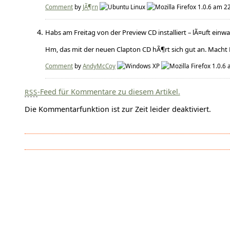
Comment
by
JÃ¶rn
am 22
Habs am Freitag von der Preview CD installiert – lÃ¤uft einwa
Hm, das mit der neuen Clapton CD hÃ¶rt sich gut an. Macht 
Comment
by
AndyMcCoy
a
-Feed für Kommentare zu diesem Artikel.
RSS
Die Kommentarfunktion ist zur Zeit leider deaktiviert.