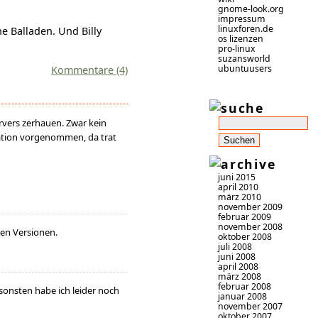
gnome-look.org
impressum
linuxforen.de
e Balladen. Und Billy
os lizenzen
pro-linux
suzansworld
ubuntuusers
Kommentare (4)
ervers zerhauen. Zwar kein
lation vorgenommen, da trat
juni 2015
april 2010
märz 2010
november 2009
februar 2009
november 2008
uen Versionen.
oktober 2008
juli 2008
juni 2008
april 2008
märz 2008
februar 2008
nsonsten habe ich leider noch
januar 2008
november 2007
oktober 2007