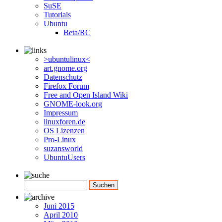
SuSE
Tutorials
Ubuntu
Beta/RC
>ubuntulinux<
art.gnome.org
Datenschutz
Firefox Forum
Free and Open Island Wiki
GNOME-look.org
Impressum
linuxforen.de
OS Lizenzen
Pro-Linux
suzansworld
UbuntuUsers
Juni 2015
April 2010