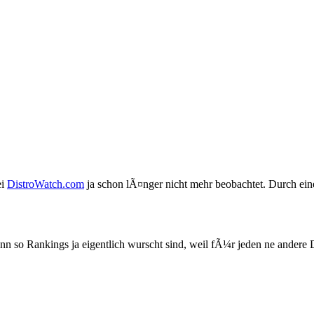
ei
DistroWatch.com
ja schon lÃ¤nger nicht mehr beobachtet. Durch ei
nn so Rankings ja eigentlich wurscht sind, weil fÃ¼r jeden ne andere D