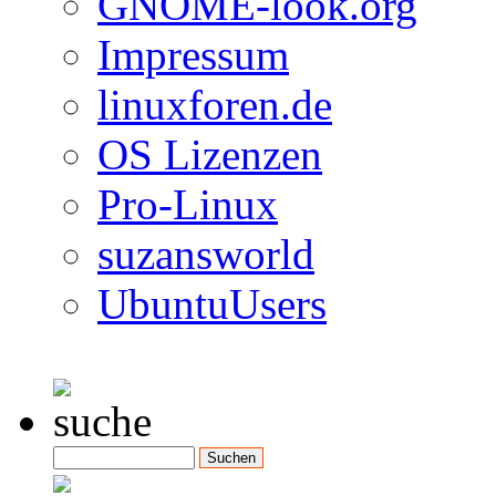
GNOME-look.org
Impressum
linuxforen.de
OS Lizenzen
Pro-Linux
suzansworld
UbuntuUsers