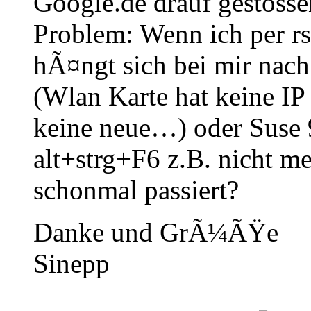
Google.de drauf gestosse
Problem: Wenn ich per r
hÃ¤ngt sich bei mir nach
(Wlan Karte hat keine 
keine neue…) oder Suse 9.
alt+strg+F6 z.B. nicht m
schonmal passiert?
Danke und GrÃ¼ÃŸe
Sinepp