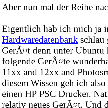
Aber nun mal der Reihe n
Eigentlich hab ich mich ja 
Hardwaredatenbank
schlau 
GerÃ¤t denn unter Ubuntu l
folgende GerÃ¤te wunderba
11xx and 12xx and Photosm
diesem Wissen geh ich also
einen HP PSC Drucker. Nat
relativ neues GerÃ¤t. Und d