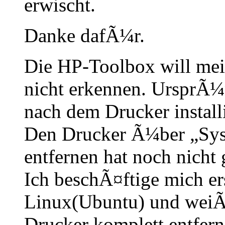
erwischt.
Danke dafÃ¼r.
Die HP-Toolbox will mei
nicht erkennen. UrsprÃ¼n
nach dem Drucker installi
Den Drucker Ã¼ber „Sys
entfernen hat noch nicht 
Ich beschÃ¤ftige mich er
Linux(Ubuntu) und weiÃŸ
Drucker komplett entfern