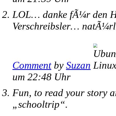
LOL… danke fÃ¼r den Hin
Verschreibsler… natÃ¼rl
Comment
by
Suzan
um 22:48 Uhr
Fun, to read your story an
„schooltrip“.