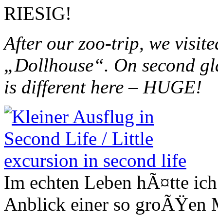
RIESIG!
After our zoo-trip, we visit
„Dollhouse“. On second gla
is different here – HUGE!
Im echten Leben hÃ¤tte ic
Anblick einer so groÃŸen 