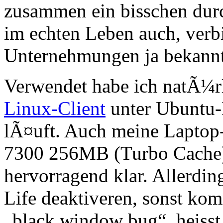
zusammen ein bisschen durc
im echten Leben auch, ver
Unternehmungen ja bekannt
Verwendet habe ich natÃ¼r
Linux-Client
unter Ubuntu-
lÃ¤uft. Auch meine Laptop-
7300 256MB (Turbo Cache)
hervorragend klar. Allerdi
Life deaktiveren, sonst ko
„black window bug“, heisst