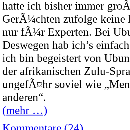
hatte ich bisher immer gro
GerÃ¼chten zufolge keine 
nur fÃ¼r Experten. Bei Ubun
Deswegen hab ich’s einfach
ich bin begeistert von Ubun
der afrikanischen Zulu-Spra
ungefÃ¤hr soviel wie „Men
anderen“.
(mehr …)
Kommentare (24)