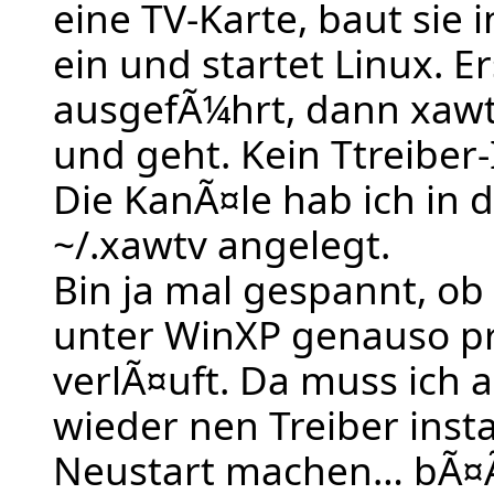
eine TV-Karte, baut sie 
ein und startet Linux. Er
ausgefÃ¼hrt, dann xawt
und geht. Kein Ttreiber-I
Die KanÃ¤le hab ich in d
~/.xawtv angelegt.
Bin ja mal gespannt, ob 
unter WinXP genauso p
verlÃ¤uft. Da muss ich 
wieder nen Treiber insta
Neustart machen… bÃ¤