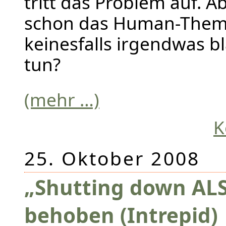
tritt das Problem auf. Ab
schon das Human-Them
keinesfalls irgendwas b
tun?
(mehr …)
K
25. Oktober 2008
„Shutting down ALS
behoben (Intrepid)