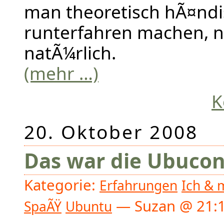
man theoretisch hÃ¤ndi
runterfahren machen, n
natÃ¼rlich.
(mehr …)
K
20. Oktober 2008
Das war die Ubucon
Kategorie:
Erfahrungen
Ich & 
— Suzan @ 21:1
SpaÃŸ
Ubuntu