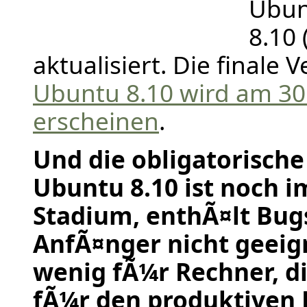
Ubun
8.10 
aktualisiert. Die finale 
Ubuntu 8.10 wird am 30
erscheinen
.
Und die obligatorisch
Ubuntu 8.10 ist noch i
Stadium, enthÃ¤lt Bugs
AnfÃ¤nger nicht geeig
wenig fÃ¼r Rechner, d
fÃ¼r den produktiven 