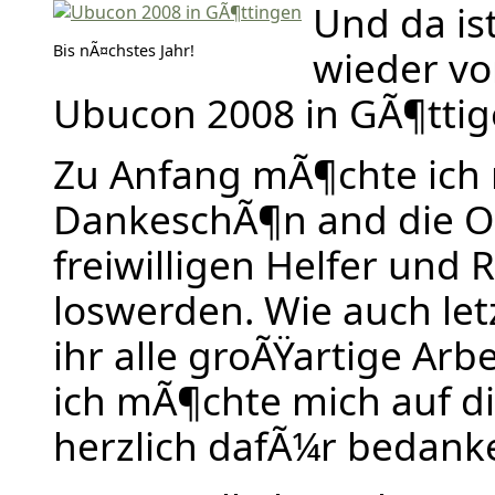
Und da is
Bis nÃ¤chstes Jahr!
wieder vor
Ubucon 2008 in GÃ¶ttig
Zu Anfang mÃ¶chte ich 
DankeschÃ¶n and die O
freiwilligen Helfer und 
loswerden. Wie auch let
ihr alle groÃŸartige Arbe
ich mÃ¶chte mich auf 
herzlich dafÃ¼r bedank