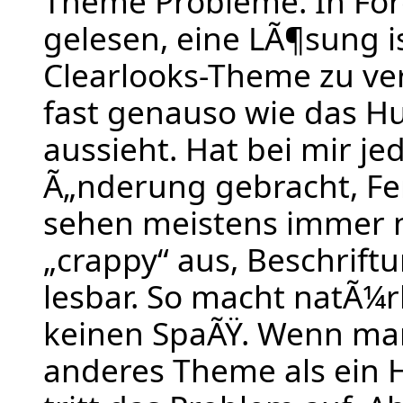
Theme Probleme. In Fo
gelesen, eine LÃ¶sung i
Clearlooks-Theme zu ve
fast genauso wie das 
aussieht. Hat bei mir je
Ã„nderung gebracht, F
sehen meistens immer 
„crappy“ aus, Beschriftu
lesbar. So macht natÃ¼r
keinen SpaÃŸ. Wenn man
anderes Theme als ein