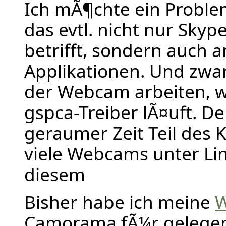
Ich mÃ¶chte ein Proble
das evtl. nicht nur Skyp
betrifft, sondern auch 
Applikationen. Und zwar 
der Webcam arbeiten, 
gspca-Treiber lÃ¤uft. Der
geraumer Zeit Teil des 
viele Webcams unter Lin
diesem
Bisher habe ich meine
Camorama fÃ¼r gelegen