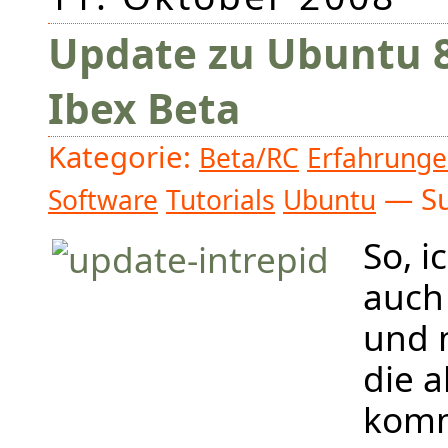
Update zu Ubuntu 8
Ibex Beta
Kategorie:
Beta/RC
Erfahrung
— Su
Software
Tutorials
Ubuntu
So, i
auch
und 
die a
kom